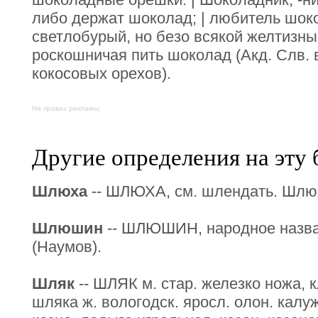
либо держат шоколад; | любитель шок
светлобурый, но безо всякой желтизны
роскошничая пить шоколад (Акд. Слв. 
кокосовых орехов).
На правах рекламы:
Другие определения на эту 
Шлюха
-- ШЛЮХА, см. шлендать. Шлюхо
Шлюшин
-- ШЛЮШИН, народное назван
(Наумов).
Шляк
-- ШЛЯК м. стар. железко ножа, к
шляка ж. вологодск. яросл. олон. калуж