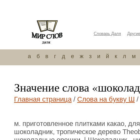
Словарь Даля
Други
а
б
в
г
д
е
ж
з
и
й
к
л
м
Значение слова «шокола
Главная страница
/
Слова на букву Ш
/
м. приготовленное плитками какао, для
шоколадник, тропическое дерево Theo
шоколадные орешки. | Шоколадник, -ниц