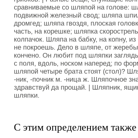
сравниваемые со шляпой на голове: шл
подвижной железный свод; шляпа шпиля
дромгед; шляпа гвоздя, плоская головк
часть, на корешке; шляпка скорострель
колпачок. Шляпа на бабку, на копну, и
не покроешь. Дело в шляпе, от жеребья
кончено. Он любит под шляпки загляды
с поля, вдоль, носком наперед; по фор
шляпой четыре брата стоят (стол)? Шл
-ник, -почник м. -ница ж. Шляпочное зн
здравствуй да прощай. | Шляпник, ящи
шляпки.
С этим определением также