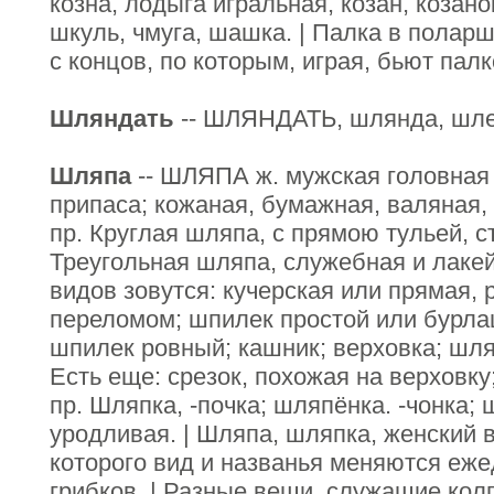
козна, лодыга игральная, козан, козанок
шкуль, чмуга, шашка. | Палка в поларш
с концов, по которым, играя, бьют палк
Шляндать
-- ШЛЯНДАТЬ, шлянда, шле
Шляпа
-- ШЛЯПА ж. мужская головная 
припаса; кожаная, бумажная, валяная,
пр. Круглая шляпа, с прямою тульей, с
Треугольная шляпа, служебная и лакей
видов зовутся: кучерская или прямая, 
переломом; шпилек простой или бурла
шпилек ровный; кашник; верховка; шля
Есть еще: срезок, похожая на верховку
пр. Шляпка, -почка; шляпёнка. -чонка
уродливая. | Шляпа, шляпка, женский 
которого вид и названья меняются еже
грибков. | Разные вещи, служащие кол