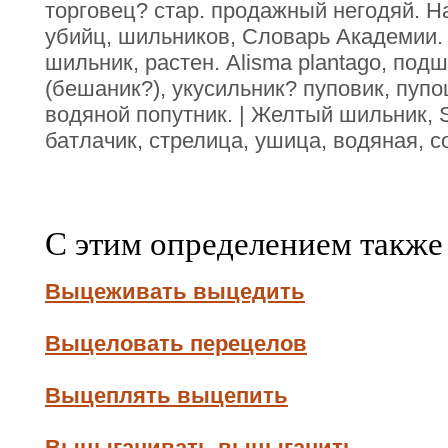
торговец? стар. продажный негодяй. Н
убийц, шильников, Словарь Академии. 
шильник, растен. Alisma plantago, под
(бешаник?), укусильник? пуповик, пупо
водяной попутник. | Желтый шильник, Sagi
батлачик, стрелица, ушица, водяная, с
С этим определением также
Выцеживать выцедить
Выцеловать перецелов
Выцеплять выцепить
Выцыганивать выцыганить