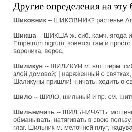
Другие определения на эту 
Шиковник
-- ШИКОВНИК? растенье Arist
Шикша
-- ШИКША ж. сиб. камч. ягода 
Empetrum nigrum; зовется там и просто
вороника, верес.
Шиликун
-- ШИЛИКУН м. вят. перм. сиб
злой домовой; | наряженный о святках,
Шаликуны пришли! -ничать, ходить о 
Шило
-- ШИЛО, шильный и пр. см. шит
Шильничать
-- ШИЛЬНИЧАТЬ, мошенни
обманывать, натягивать в свою пользу. 
глаг. Шильник м. мелочной плут, надув