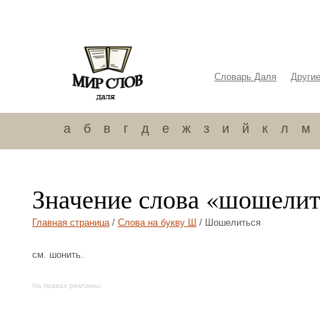
Словарь Даля
Други
а
б
в
г
д
е
ж
з
и
й
к
л
м
Значение слова «шошелит
Главная страница
/
Слова на букву Ш
/ Шошелиться
см. шонить.
На правах рекламы: