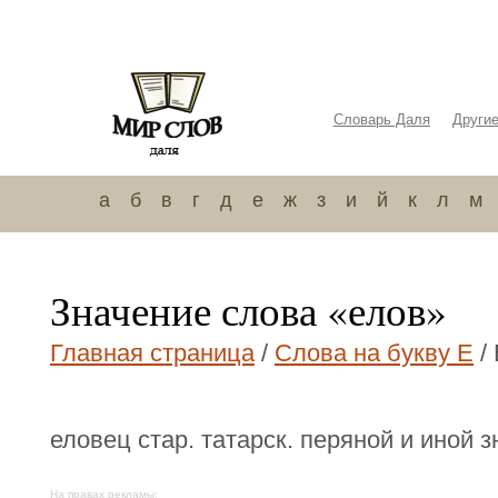
Словарь Даля
Други
а
б
в
г
д
е
ж
з
и
й
к
л
м
Значение слова «елов»
Главная страница
/
Слова на букву Е
/
еловец стар. татарск. перяной и иной 
На правах рекламы: