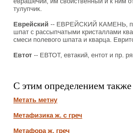
еврашечий, им свойственный и к ним 
тулупчик.
Еврейский
-- ЕВРЕЙСКИЙ КАМЕНЬ, пи
шпат с рассыпчатыми кристаллами квар
смеси полевого шпата и кварца. Еврит
Евтот
-- ЕВТОТ, евтакий, ентот и пр. ряз
С этим определением также
Метать метну
Метафизика ж. с греч
Метафора ж. греч