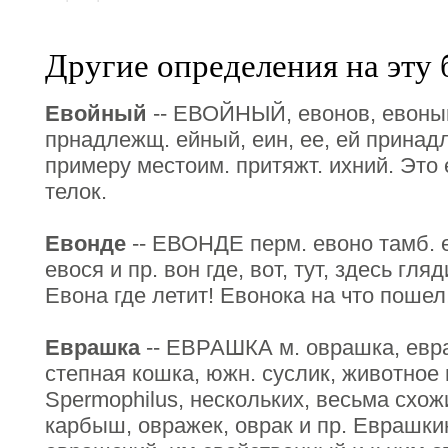
Другие определения на эту 
Евойный
-- ЕВОЙНЫЙ, евонов, евоный 
прнадлежщ. ейный, еин, ее, ей принад
примеру местоим. притяжт. ихний. Это
телок.
Евонде
-- ЕВОНДЕ перм. евоно тамб. е
евося и пр. вон где, вот, тут, здесь гля
Евона где летит! Евонока на что пошел
Еврашка
-- ЕВРАШКА м. оврашка, евра
степная кошка, южн. суслик, животное 
Spermophilus, нескольких, весьма схож
карбыш, овражек, оврак и пр. Еврашк