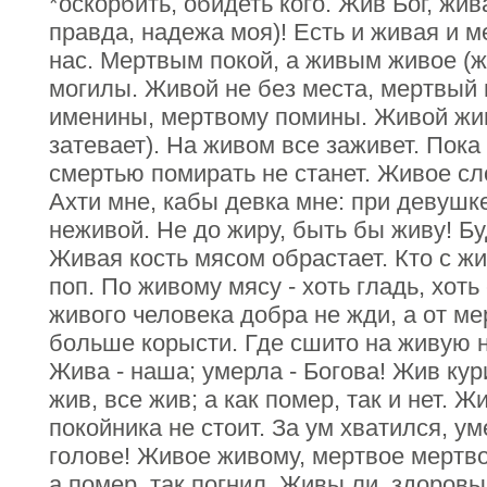
*оскорбить, обидеть кого. Жив Бог, жи
правда, надежа моя)! Есть и живая и м
нас. Мертвым покой, а живым живое (ж
могилы. Живой не без места, мертвый
именины, мертвому помины. Живой живо
затевает). На живом все заживет. Пока
смертью помирать не станет. Живое с
Ахти мне, кабы девка мне: при девушке
неживой. Не до жиру, быть бы живу! Б
Живая кость мясом обрастает. Кто с жи
поп. По живому мясу - хоть гладь, хоть 
живого человека добра не жди, а от м
больше корысти. Где сшито на живую н
Жива - наша; умерла - Богова! Жив кур
жив, все жив; а как помер, так и нет. Ж
покойника не стоит. За ум хватился, ум
голове! Живое живому, мертвое мертво
а помер, так погнил. Живы ли, здоровы 