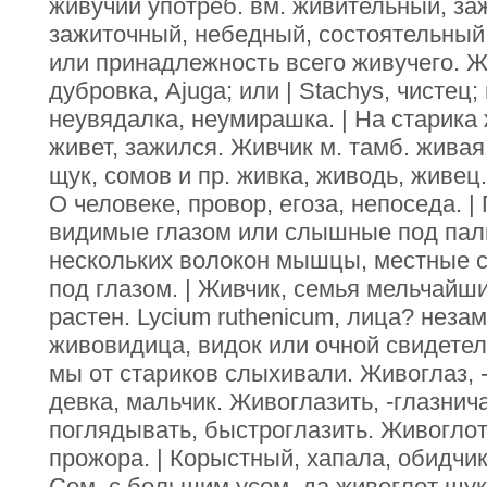
живучий употреб. вм. живительный, за
зажиточный, небедный, состоятельный.
или принадлежность всего живучего. Ж
дубровка, Ajuga; или | Stachys, чистец
неувядалка, неумирашка. | На старика
живет, зажился. Живчик м. тамб. живая
щук, сомов и пр. живка, живодь, живец.
О человеке, провор, егоза, непоседа. 
видимые глазом или слышные под паль
нескольких волокон мышцы, местные с
под глазом. | Живчик, семья мельчайш
растен. Lycium ruthenicum, лица? неза
живовидица, видок или очной свидетел
мы от стариков слыхивали. Живоглаз, -
девка, мальчик. Живоглазить, -глазнича
поглядывать, быстроглазить. Живоглот
прожора. | Корыстный, хапала, обидчик
Сом, с большим усом, да живоглот щука