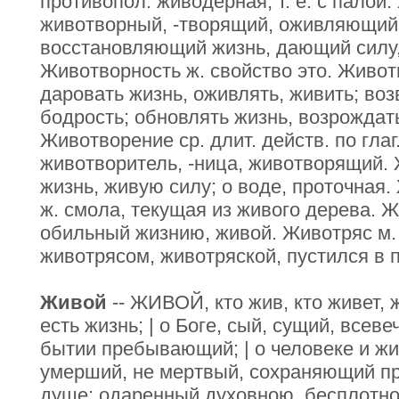
противопол. живодерная, т. е. с палой
животворный, -творящий, оживляющий
восстановляющий жизнь, дающий силу,
Животворность ж. свойство это. Животв
даровать жизнь, оживлять, живить; воз
бодрость; обновлять жизнь, возрождать
Животворение ср. длит. действ. по гла
животворитель, -ница, животворящий.
жизнь, живую силу; о воде, проточная.
ж. смола, текущая из живого дерева.
обильный жизнию, живой. Животряс м.
животрясом, животряской, пустился в 
Живой
-- ЖИВОЙ, кто жив, кто живет, 
есть жизнь; | о Боге, сый, сущий, всев
бытии пребывающий; | о человеке и ж
умерший, не мертвый, сохраняющий при
душе: одаренный духовною, бесплотно