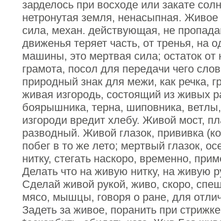
зарделось при восходе или закате сол
нетронутая земля, ненасыпная. Живое 
сила, механ. действующая, не пропад
движенья теряет часть, от тренья, на 
машины, это мертвая сила; остаток от 
грамота, посол для передачи чего сло
природный знак для межи, как речка, г
живая изгородь, состоящий из живых р
боярышника, терна, шиповника, ветлы,
изгороди вредит хлебу. Живой мост, п
разводный. Живой глазок, прививка (
побег в то же лето; мертвый глазок, о
нитку, стегать наскоро, временно, при
Делать что на живую нитку, на живую ру
Сделай живой рукой, живо, скоро, спеш
мясо, мышцы, говоря о ране, для отличи
Задеть за живое, поранить при стрижке 