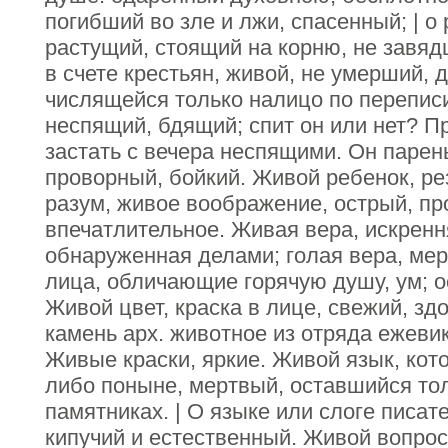
погибший во зле и лжи, спасенный; | о
растущий, стоящий на корню, не завяд
в счете крестьян, живой, не умерший, 
числящейся только налицо по переписи.
неспящий, бдящий; спит он или нет? Пр
застать с вечера неспящими. Он парен
проворный, бойкий. Живой ребенок, ре
разум, живое воображение, острый, пр
впечатлительное. Живая вера, искренн
обнаруженная делами; голая вера, мер
лица, обличающие горячую душу, ум; о
Живой цвет, краска в лице, свежий, з
камень арх. животное из отряда ежевик
Живые краски, яркие. Живой язык, кот
либо поныне, мертвый, оставшийся то
памятниках. | О языке или слоге писат
кипучий и естественный. Живой вопрос