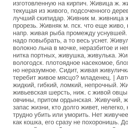
изготовленную на кирпич. Живица ж. ж
текущая из живого, подсоченного дерев
лучший скипидар. Живник м. живница 
прорезь. Живняк м. пск. что еще живо,
напр. живая рыба промежду уснувшей. 
надо повыбрать, а то весь уснет. Живу
волокно льна в мочке, неразбитое и не
нитка портных, живушка, живулька. Жи
вологодск. плотоядное насекомое, блох
но неразумное. Сидит, живая живуличк
теребит живое мясцо? младенец. | Ав
жидкий, гибкий, ломкий, непрочный. Жи
живьевская шерсть, ниж. с живой овцы,
овчины, притом ордынская. Живучий, ж
запас жизни, кто долго живет, нелегко, 
трудно убить или уморить. Нет живучее
как кошка, его сразу не похоронишь. Д