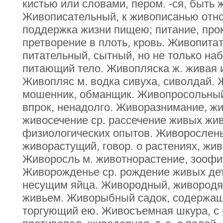
кистью или словами, пером. -ся, быть 
Живописательный, к живописанью отн
поддержка жизни пищею; питание, про
претворение в плоть, кровь. Живопита
питательный, сытный, но не только на
питающий тело. Живопляска ж. живая и
Живопляс м. водка сивуха, сиволдай. 
мошенник, обманщик. Живопросольный
впрок, ненадолго. Живоразнимание, ж
живосечение ср. рассечение живых жи
физиологических опытов. Живорослен
живорастущий, говор. о растениях, жив
Живоросль м. животнорастение, зоофит
Живорожденье ср. рождение живых де
несущим яйца. Живородный, живородя
живьем. Живорыбный садок, содержащи
торгующий ею. Живосъемная шкура, с 