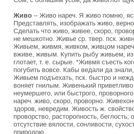
Живо
-- Живо нареч. Я живо помню, ясн
Представлять, изображать живо, верно
Сделать что живо, живее, скоро, прово
не мешкотно. Живье ср. твер. пск. жив
Живьем, живмя, живком, живцом нареч.
вживе, живым. Купить рыбу живьем, из
глотает, т. е. сырые. *Живмя съесть ко
погубить вовсе. Кабы ведали да знали,
Живьем подъехать, пск. быстро и нежд
воняет гнилым. Живенький приветливо 
неумершего, или быстрого, проворного
нареч. живо, скоро, проворно. Живехон
здоров, невредим. Живость ж. свойств
проворство, расторопность, беглость; 
отсутствие вялости, сонливости, сухост
природою.