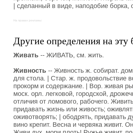
| сделанный в виде, наподобие борка, 
На правах рекламы:
Другие определения на эту 
Живать
-- ЖИВАТЬ, см. жить.
Живность
-- Живность ж. собират. до
для стола. | Стар. ж. продовольствие 
прокорм и содержание. | Вор. живая р
моск. орл. легковой, городской, дроже
отличия от ломового, рабочего. Живить 
придавать жизнь или живость; оживлят
оживотворять; | ободрять, придавать д
вино крепит. Весна и червяка живит. О
Живи дух, мори плоть! Ружье живит, по