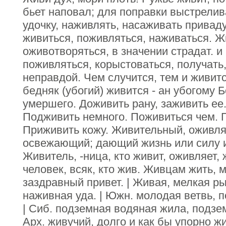
бьет наповал; для поправки выстрелив
удочку, наживлять, насаживать приваду
живиться, поживляться, наживаться. Ж
оживотворяться, в значении страдат. и в
поживляться, корыстоваться, получать
неправдой. Чем случится, тем и живитс
бедняк (убогий) живится - ан убогому 
умершего. Доживить рану, заживить ее.
Подживить немного. Поживиться чем. 
Приживить кожу. Живительный, оживл
освежающий; дающий жизнь или силу и
Живитель, -ница, кто живит, оживляет,
человек, всяк, кто жив. Живцам жить, 
заздравный привет. | Живая, мелкая ры
наживная уда. | Южн. молодая ветвь, п
| Сиб. подземная водяная жила, подзе
Арх. живучий, долго и как бы упорно 