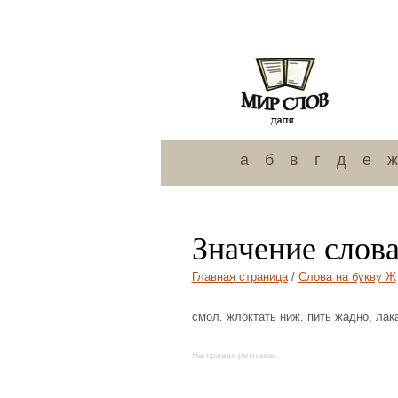
а
б
в
г
д
е
ж
Значение слов
Главная страница
/
Слова на букву Ж
смол. жлоктать ниж. пить жадно, лакат
На правах рекламы: