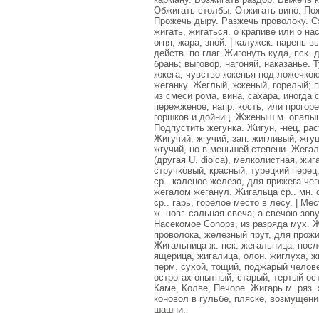
Обжигать столбы. Отжигать вино. По
Прожечь дыру. Разжечь проволоку. Сж
жигать, жигаться. о крапиве или о на
огня, жара; зной. | калужск. парень в
действ. по глаг. Жигонуть куда, пск. 
брань; выговор, нагоняй, наказанье. Т
жжега, чувство жженья под ложечкою. 
жеганку. Жеглый, жженый, горелый; 
из смеси рома, вина, сахара, иногда 
пережженое, напр. кость, или прогор
горшков и дойниц. Жженыш м. опалыш
Подпустить жегунка. Жигун, -нец, рас
Жигучий, жгучий, зап. жигливый, жгу
жгучий, но в меньшей степени. Жегалка
(другая U. dioica), мелколистная, жи
стручковый, красный, турецкий перец,
ср.. каленое железо, для прижега чег
жегалом жеганул. Жигальца ср.. мн. 
ср.. гарь, горелое место в лесу. | Ме
ж. новг. сальная свеча; а свечою зов
Насекомое Conops, из разряда мух. Ж
проволока, железный прут, для прожиг
Жигальница ж. пск. жегальница, посл
ящерица, жигалица, олон. жиглуха, ж
перм. сухой, тощий, поджарый челове
острогах опытный, старый, тертый ост
Каме, Колве, Печоре. Жигарь м. ряз.
коновол в гульбе, пляске, возмущении
шашни.