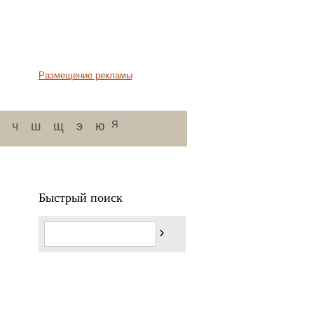
Размещение рекламы
я
ч
ш
щ
э
ю
Быстрый поиск