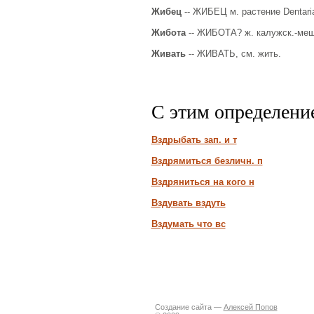
Жибец
-- ЖИБЕЦ м. растение Dentaria 
Жибота
-- ЖИБОТА? ж. калужск.-мещ.
Живать
-- ЖИВАТЬ, см. жить.
С этим определени
Вздрыбать зап. и т
Вздрямиться безличн. п
Вздряниться на кого н
Вздувать вздуть
Вздумать что вс
Создание сайта —
Алексей Попов