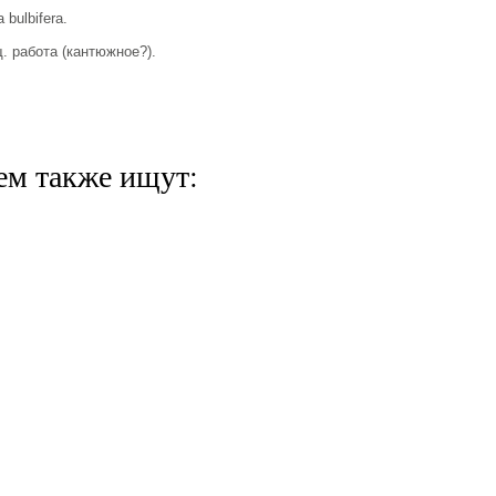
bulbifera.
 работа (кантюжное?).
ем также ищут: