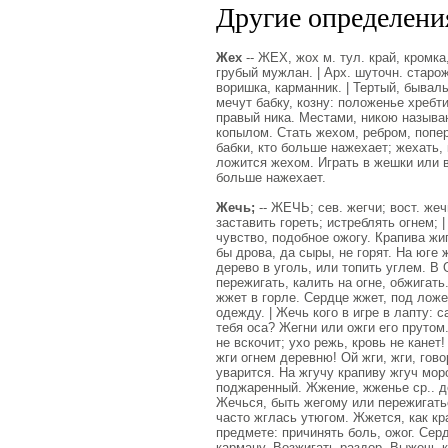
Другие определения
Жех
-- ЖЕХ, жох м. тул. край, кромка,
грубый мужлан. | Арх. шуточн. старож
воришка, карманник. | Тертый, бывалы
мечут бабку, козну: положенье хребти
правый ника. Местами, никою называю
копылом. Стать жехом, ребром, попере
бабки, кто больше нажехает; жехать,
ложится жехом. Играть в жешки или в 
больше нажехает.
Жечь;
-- ЖЕЧЬ; сев. жегчи; вост. жеч
заставить гореть; истреблять огнем; |
чувство, подобное ожогу. Крапива жи
бы дрова, да сыры, не горят. На юге 
дерево в уголь, или топить углем. В О
пережигать, калить на огне, обжигат
жжет в горле. Сердце жжет, под лож
одежду. | Жечь кого в игре в лапту: 
тебя оса? Жегни или ожги его прутом
не вскочит; ухо режь, кровь не канет
жги огнем деревню! Ой жги, жги, гово
уварится. На жгучу крапиву жгуч мор
поджаренный. Жжение, жженье ср.. де
Жечься, быть жегому или пережигатьс
часто жглась утюгом. Жжется, как кр
предмете: причинять боль, ожог. Серд
карману. Возжигать раздор. Выжечь к