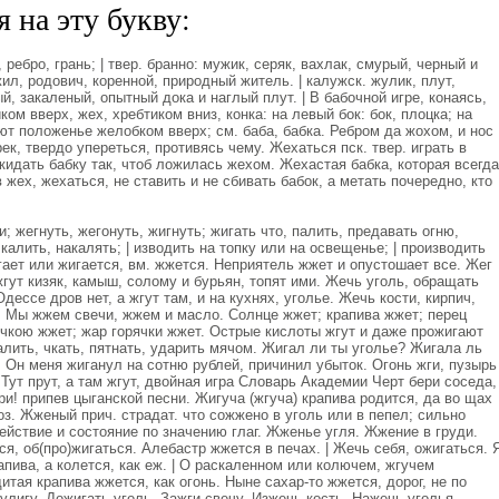
 на эту букву:
 ребро, грань; | твер. бранно: мужик, серяк, вахлак, смурый, черный и
ил, родович, коренной, природный житель. | калужск. жулик, плут,
й, закаленый, опытный дока и наглый плут. | В бабочной игре, конаясь,
ком вверх, жех, хребтиком вниз, конка: на левый бок: бок, плоцка; на
т положенье желобком вверх; см. баба, бабка. Ребром да жохом, и нос
к, твердо упереться, противясь чему. Жехаться пск. твер. играть в
 кидать бабку так, чтоб ложилась жехом. Жехастая бабка, которая всегда
жех, жехаться, не ставить и не сбивать бабок, а метать почередно, кто
и; жегнуть, жегонуть, жигнуть; жигать что, палить, предавать огню,
 калить, накалять; | изводить на топку или на освещенье; | производить
гает или жигается, вм. жжется. Неприятель жжет и опустошает все. Жег
жгут кизяк, камыш, солому и бурьян, топят ими. Жечь уголь, обращать
дессе дров нет, а жгут там, и на кухнях, уголье. Жечь кости, кирпич,
ь. Мы жжем свечи, жжем и масло. Солнце жжет; крапива жжет; перец
ечкою жжет; жар горячки жжет. Острые кислоты жгут и даже прожигают
салить, чкать, пятнать, ударить мячом. Жигал ли ты уголье? Жигала ль
. Он меня жиганул на сотню рублей, причинил убыток. Огонь жги, пузырь
! Тут прут, а там жгут, двойная игра Словарь Академии Черт бери соседа,
ри! припев цыганской песни. Жигуча (жгуча) крапива родится, да во щах
оз. Жженый прич. страдат. что сожжено в уголь или в пепел; сильно
йствие и состояние по значению глаг. Жженье угля. Жжение в груди.
я, об(про)жигаться. Алебастр жжется в печах. | Жечь себя, ожигаться. 
апива, а колется, как еж. | О раскаленном или колючем, жгучем
итая крапива жжется, как огонь. Ныне сахар-то жжется, дорог, не по
улигу. Дожигать уголь. Зажги свечу. Изжечь кость. Нажечь уголья.