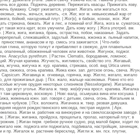
жечь все дрова. Поджечь деревню. Пережигать квасцы. Прижигать язву.
ечь бумажку. Спирт ужигается, угорает. Жегать или жегаться пск.
секомых, жечь, жечься, жалить, -ся. Жег, жог м. невыносимый жар от
ыжега, бойкий, находчивый плут. | Жог(к), в бабках, кознах, жох. Жиг
дать стрекача, бежать. Жиг в лес, и поминай его! Жега, жога м. суматоха
ут такая жога идет, всех умучили. Дать кому жогу. | Жога употреб. вм.
| Жега, жига, жиганка, брань, острастка, побои, наказанье. Задать
перепрелый, слежавшийся, задхлый. Жженка, жжонка ж. пьяный напиток,
с пряностями, ананасом и пр. смесь эта зажигается. | Что-либо
елая глина, которую толкут и прибавляют в свежую, для плавильных
, опаленный, обожженный человек или животное. Жегунок, поджог.
тен. Anacyclus pyrethrum. | Растен. Clematis, бородавник, ломонос.
щий. Жгучая крапива. Жгучесть, жигливость, свойство это. Жегавый,
, жгучка, жигучка ж. кур. крапива, стрекава, особ. вид Urtica urens
галка, ожжиха, огонь крапива. Жижа южн. зап. детское огонь, свеча. Жгун
 Capsicum. Жегавица ж. огневица, горячка, жар. Жегло, жегало, жигало
о, для прожиганья дыр. | Пск. жало, жальце насекомых. Ровно кто его
особые жгучие орудия некоторых слизняков (Nesselorgane). Жигалище
сто, где жгут уголье. Жегала ж. твер. же(и)гучка яросл. крапива. Жигалка
ут там церковную, восковую. | Новг.-валд. осьмушка вина или косушка. |
ижа, жиженька южн. зап. говоря с детьми, свеча, огонь. Жегальник м.
анья чубуков. | Пск. волокита. Жигачиха ж. твер. резвая девушка.
едняя неделя рождественского мясоеда, пестрая неделя. | Арх.
ижелюха. Жиган м. работник на винокурне и на свеклосахарном заводе. |
к. | Жиган, жиганка, пройдоха, прощелыга, пролаз, наторелый плут; в
рожник. | Жиган перм. гребное ручное судно, род малой барки, ходит по
 жигало ниж. поджога или поджигала, подбивала, настройщик, зачинщик,
 и пр. Жигалок м. растение бересклед. Жигли ж. мн. пск. плутни,