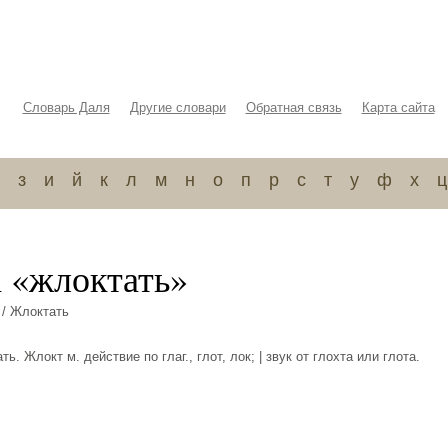
Словарь Даля
Другие словари
Обратная связь
Карта сайта
з
и
й
к
л
м
н
о
п
р
с
т
у
ф
х
ц
а «жлоктать»
/ Жлоктать
ь. Жлокт м. действие по глаг., глот, лок; | звук от глохта или глота.