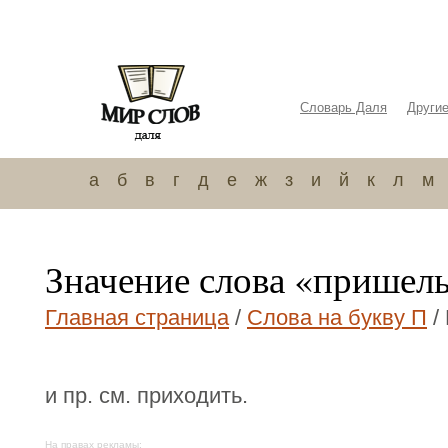
Словарь Даля
Други
а
б
в
г
д
е
ж
з
и
й
к
л
м
Значение слова «пришел
Главная страница
/
Слова на букву П
/
и пр. см. приходить.
На правах рекламы: