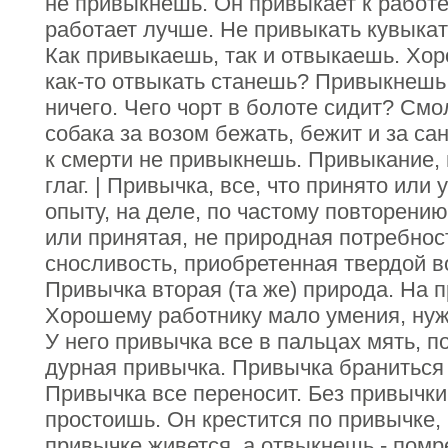
не привыкнешь. Он привыкает к работе
работает лучше. Не привыкать кувыкат
Как привыкаешь, так и отвыкаешь. Хоро
как-то отвыкать станешь? Привыкнешь 
ничего. Чего чорт в болоте сидит? См
собака за возом бежать, бежит и за са
к смерти не привыкнешь. Привыкание, 
глаг. | Привычка, все, что принято или
опыту, на деле, по частому повторению
или принятая, не природная потребност
сносливость, приобретенная твердой в
Привычка вторая (та же) природа. На п
Хорошему работнику мало умения, нуж
У него привычка все в пальцах мять, п
дурная привычка. Привычка браниться 
Привычка все переносит. Без привычки 
простоишь. Он крестится по привычке, 
привычке живется, а отвыкнешь - пом