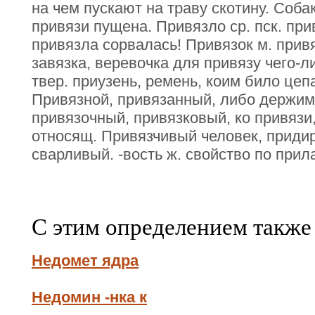
на чем пускают на траву скотину. Соба
привязи пущена. Привязло ср. пск. прив
привязла сорвалась! Привязок м. прив
завязка, веревочка для привязу чего-ли
твер. приузень, ремень, коим било цеп
Привязной, привязанный, либо держим
привязочный, привязковый, ко привязи
относящ. Привязчивый человек, приди
сварливый. -вость ж. свойство по прила
С этим определением также
Недомет ядра
Недомин -нка к