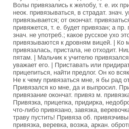
Волы привязались к желобу, т. е. их пр
неок. привязываться, в страдат. знач. 
привязывается; от окончат. привязатьс
привяжется, т. е. будет привязан; а пр.
знач. не употреб.; какое русское ухо э
привязываются к дровням вицей. | Ко 
привязалась, пристала, не отходит. Ни
пятам. | Мальчик к учителю привязался
уважает его. | Приставать или придират
прицепиться, найти предлог. Он ко вся
Не к чему привязаться мне, я бы рад о
Привязался ко мне, да и выпросил. Пр
привязание окончат. привяз м. привязка 
Привязка, прицепка, придирка, недобр
что-либо привязано, завязка, веревочка
траву пустить! Привяза об. привязчивы
привязка, веревка, возжа, аркан. обро