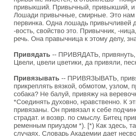
привыкший. Привычный, привыкший, и
Лошади привычные, смирные. Это нам 
первинка. Одна лошадь привычливей др
-вость, свойство это. Привычник, -ница
речь. Она правычница к этому делу, зна
Привядать
-- ПРИВЯДАТЬ, привянуть, 
Цвели, цвели цветики, да привяли, пес
Привязывать
-- ПРИВЯЗЫВАТЬ, привяза
прикреплять вязкой, обмотом, узлом, 
собака? Не балуй, привяжу на веревочк
*Соединять духовно, нравственно. К э
привязаны. Он привязал к себе подчин
страдат. и возвр. по смыслу. Битец пр
ременным приуздом *). [*) Как здесь, т
случаях, Словарь Академии дает несв