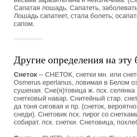
Сапатая лошадь. Сапатеть, заболевать 
Лошадь сапатеет, стала болеть; осапат
сапом.
На правах рекламы:
Другие определения на эту 
Снеток
-- СНЕТОК, снетки мн. или снет
Оsmerus eperlanus, ловимая в Белом оз
сушеная. Сне(я)товица ж. пск. селянка
снетковый навар. Снитейный стар. сне
да тоня сиговая и пр. (снеток, вероятно 
снеди). Снетовик пск. пирог со снетка
собират. пск. снетки. Снетовица, похле