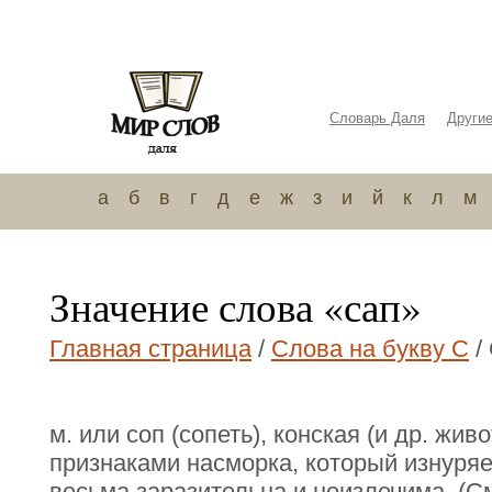
Словарь Даля
Други
а
б
в
г
д
е
ж
з
и
й
к
л
м
Значение слова «сап»
Главная страница
/
Слова на букву С
/
м. или соп (сопеть), конская (и др. жив
признаками насморка, который изнуряе
весьма заразительна и неизлечима. (См