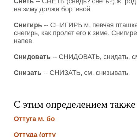
Снеть
-- СНЕТЬ (снедь? снеть?) ж. род
на зиму должи бортевой.
Снигирь
-- СНИГИРЬ м. певчая пташка 
снегирь, как пролет его к зиме. Сниги
напев.
Снидовать
-- СНИДОВАТЬ, снидать, см
Снизать
-- СНИЗАТЬ, см. снизывать.
С этим определением также
Оттуга м. бо
Оттуда (отту