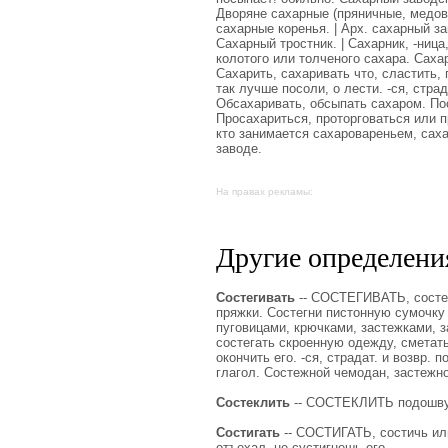
Дворяне сахарные (пряничные, медовы
сахарные коренья. | Арх. сахарный за
Сахарный тростник. | Сахарник, -ница
колотого или толченого сахара. Саха
Сахарить, сахаривать что, сластить,
так лучше посоли, о лести. -ся, стр
Обсахаривать, обсыпать сахаром. Пос
Просахариться, проторговаться или пр
кто занимается сахаровареньем, сах
заводе.
На правах рекламы:
Другие определения
Состегивать
-- СОСТЕГИВАТЬ, состегн
пряжки. Состегни пистонную сумочку с 
пуговицами, крючками, застежками, з
состегать скроенную одежду, сметать,
окончить его. -ся, страдат. и возвр. 
глагол. Состежной чемодан, застежно
Состеклить
-- СОСТЕКЛИТЬ подошву, 
Состигать
-- СОСТИГАТЬ, состичь или 
отъехал, не сустигнешь его.