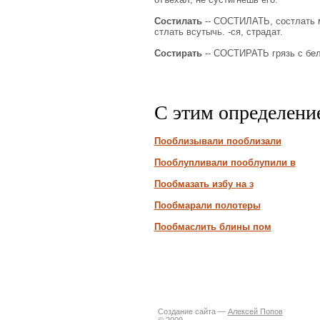
Состилать
-- СОСТИЛАТЬ, состлать м
стлать всутычь. -ся, страдат.
Состирать
-- СОСТИРАТЬ грязь с бел
С этим определени
Пооблизывали пооблизали
Пооблупливали пооблупили в
Пообмазать избу на з
Пообмарали полотеры
Пообмаслить блины пом
Создание сайта —
Алексей Попов