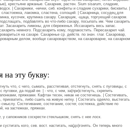
е), крестьяне аржаные. Сахарник, растен. Sium sisarum, сладкие,
водск. | Сахарники, -нички, сиб. конфеты и сладкие сухарики, бисквиты. |
, сластоежка, лакомка, сластена, солощий. | Сахарница, сосудец для
ринка, кусочек, крупинка сахару. Сахарщик, -щаца, торгующий сахаром.
 подслащать, подбавлять во что-либо сахару, посыпать им. Чем сахарить
адат. Засахарить лимоны, для сбереженья. Иссахарить весь запас.
ахарить немного. Подсахарить кому, подпакостить. Пересахарил чай.
овариться на сахаре. Сахаренье ср. действ. по знач. глаг. Сахаровар,
ароварным делом, вообще сахароварством, на сахароварне, на сахарном
 на эту букву:
уть что, с чего, сымать, расстегивая, отстегнуть, снять с пуговицы, с
пуговки, да подай ее. | - что, с чем, за(при)стегнуть, скрепить
апонками, пряжками. Кафтан тесен, никак не состегнешь. | Состегивать,
 прихватить, либо сшить на живую нитку. | Состегать одеяло, выстегать
по смыслу. Состегивание, состегание, состег, состежка, действие по
й, на застежках, пряжках.
у сапожников соскрести стеклышком, снять с нее лоск.
сустигать кого, сев. вост. настигать, на(до)гонять. Он теперь много