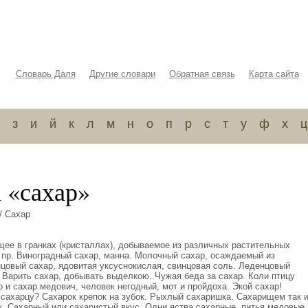
Словарь Даля
Другие словари
Обратная связь
Карта сайта
з
и
й
к
л
м
н
о
п
р
с
т
у
ф
х
ц
 «сахар»
/ Сахар
щее в гранках (кристаллах), добываемое из различных растительных
и пр. Виноградный сахар, манна. Молочный сахар, осаждаемый из
нцовый сахар, ядовитая уксуснокислая, свинцовая соль. Леденцовый
 Варить сахар, добывать выделкою. Чужая беда за сахар. Коли птицу
ар и сахар медович, человек негодный, мот и пройдоха. Экой сахар!
 сахарцу? Сахарок крепок на зубок. Рыхлый сахаришка. Сахарищем так 
к. Сахарный или сахаристый вкус. Одни яства сахарные, питья медовые.