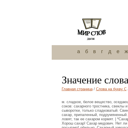
а
б
в
г
д
е
ж
Значение слова
Главная страница
/
Слова на букву С
м. сладкое, белое вещество, оседаю
соков: сахарного тростника, свеклы 
сыворотки, только сладковатый. Сви
сахар, припаленный, подрумяненный.
ловят, так ее сахаром кормят. | *Сах
Хорош сахар! Сахар медович. Нет ли
посыпает! обильно. Сахарный заводс