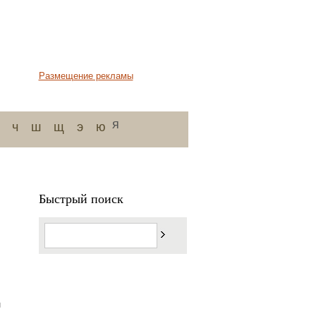
Размещение рекламы
я
ч
ш
щ
э
ю
Быстрый поиск
и