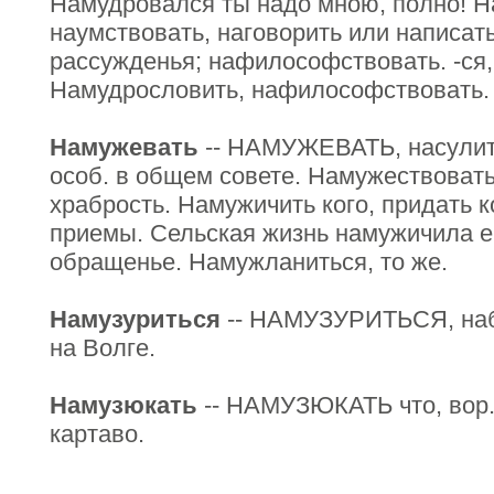
Намудровался ты надо мною, полно! Н
наумствовать, наговорить или написа
рассужденья; нафилософствовать. -ся
Намудрословить, нафилософствовать.
Намужевать
-- НАМУЖЕВАТЬ, насулить
особ. в общем совете. Намужествовать
храбрость. Намужичить кого, придать 
приемы. Сельская жизнь намужичила ег
обращенье. Намужланиться, то же.
Намузуриться
-- НАМУЗУРИТЬСЯ, набр
на Волге.
Намузюкать
-- НАМУЗЮКАТЬ что, вор.
картаво.