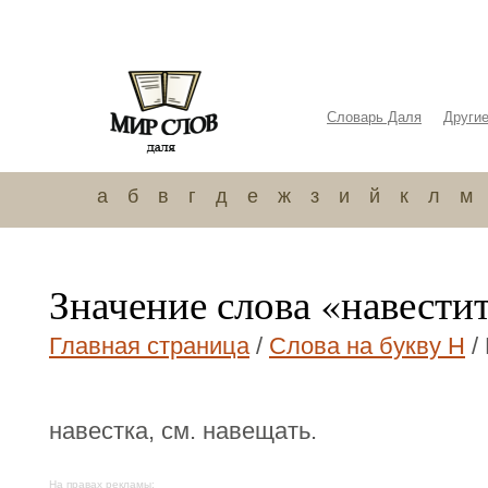
Словарь Даля
Други
а
б
в
г
д
е
ж
з
и
й
к
л
м
Значение слова «навести
Главная страница
/
Слова на букву Н
/
навестка, см. навещать.
На правах рекламы: