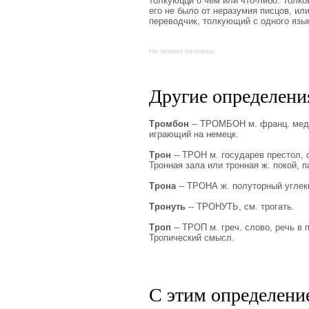
толкуюццй о чем или что-либо. Толк
его не было от неразумия писцов, или
переводчик, толкующий с одного язык
На правах рекламы:
Другие определения
Тромбон
-- ТРОМБОН м. франц. медна
играющий на немецк.
Трон
-- ТРОН м. государев престол, с
Тронная зала или тронная ж. покой, п
Трона
-- ТРОНА ж. полуторный углек
Тронуть
-- ТРОНУТЬ, см. трогать.
Троп
-- ТРОП м. греч. слово, речь в
Тропический смысл.
С этим определени