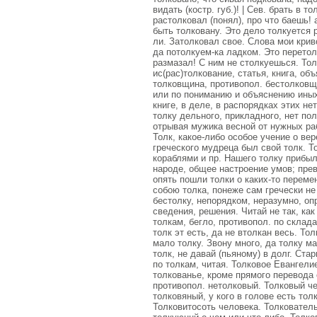
видать (костр. губ.)! | Сев. брать в 
растолковал (понял), про что баешь! а
быть толковану. Это дело толкуется 
ли. Затолковал свое. Слова мои кри
да потолкуем-ка ладком. Это перетол
размазал! С ним не столкуешься. Толко
ис(рас)толкование, статья, книга, об
толковщина, противопол. бестолковщ
или по пониманию и объяснению иных;
книге, в деле, в распорядках этих нет
толку дельного, прикладного, нет пол
отрывая мужика весной от нужных рабо
Толк, какое-либо особое учение о вер
греческого мудреца был свой толк. Т
кораблями и пр. Нашего толку прибыло
народе, общее настроение умов; прев
опять пошли толки о каких-то переме
собою толка, понеже сам гречески не
бестолку, непорядком, неразумно, оп
сведения, решения. Читай не так, как
толкам, бегло, противопол. по склада
толк эт есть, да не втолкан весь. Тол
мало толку. Звону много, да толку ма
толк, не давай (пьяному) в долг. Стар
по толкам, читая. Толковое Евангели
толкованье, кроме прямого перевода
противопол. нетолковый. Толковый че
толковяный, у кого в голове есть то
Толковитосоть человека. Толковательн