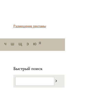
Размещение рекламы
я
ч
ш
щ
э
ю
Быстрый поиск