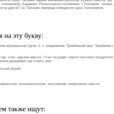
ователи Свящ. Писания первые виновники расколов. Искали смысла, где
 толковников, Карамзин. Раскольничьи толковники. | Толковник, толмач,
а на другой, Св. Писание перевода семидесяти двух толковников.
 на эту букву:
я музыкальная труба, б. ч. раздвижная. Тромбонный звук. Тромбонист,
тар. стол, царские кресла; | *сан государя, короля или иного владетеля.
алата дворцовая, где стоить трон.
ислый натрий.
 переносном, иносказательном, инословном, иноречивом смысле.
ем также ищут: