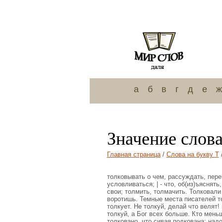
а
б
в
г
д
е
ж
Значение слова
Главная страница
/
Слова на букву Т
толковывать о чем, рассуждать, пере
условливаться; | - что, об(из)ъяснят
свои; толмить, толмачить. Толковали
воротишь. Темные места писателей то
толкует. Не толкуй, делай что велят!
толкуй, а Бог всех больше. Кто мень
толковано, что сивая подкована; над