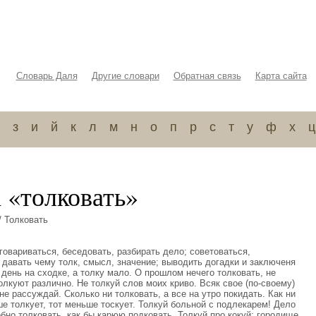
Словарь Даля
Другие словари
Обратная связь
Карта сайта
з
и
й
к
л
м
н
о
п
р
с
т
у
ф
х
ц
 «толковать»
/ Толковать
говариваться, беседовать, разбирать дело; советоваться,
ь, давать чему толк, смысл, значение; выводить догадки и заключеня
 день на сходке, а толку мало. О прошлом нечего толковать, не
лкуют различно. Не толкуй слов моих криво. Всяк свое (по-своему)
 не рассуждай. Сколько ни толковать, а все на утро покидать. Как ни
ше толкует, тот меньше тоскует. Толкуй больной с подлекарем! Дело
обно толковать, как бы карюю подковать. Толкуй про кокуй: городище