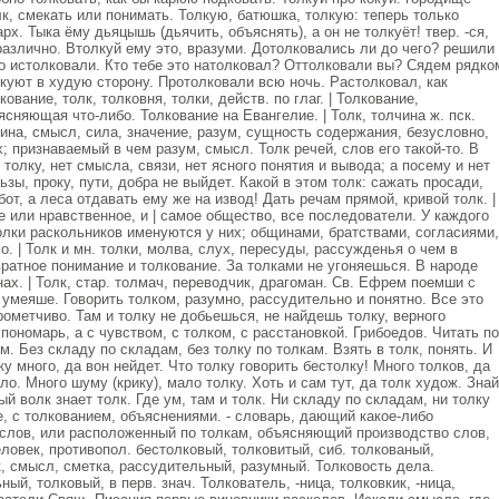
толк, смекать или понимать. Толкую, батюшка, толкую: теперь только
рх. Тыка ёму дьяцышь (дьячить, объяснять), а он не толкуёт! твер. -ся,
различно. Втолкуй ему это, вразуми. Дотолковались ли до чего? решили
во истолковали. Кто тебе это натолковал? Оттолковали вы? Сядем рядко
куют в худую сторону. Протолковали всю ночь. Растолковал, как
вание, толк, толковня, толки, действ. по глаг. | Толкование,
ъясняющая что-либо. Толкование на Евангелие. | Толк, толчина ж. пск.
ина, смысл, сила, значение, разум, сущность содержания, безусловно,
 признаваемый в чем разум, смысл. Толк речей, слов его такой-то. В
 толку, нет смысла, связи, нет ясного понятия и вывода; а посему и нет
ьзы, проку, пути, добра не выйдет. Какой в этом толк: сажать просади,
т, а леса отдавать ему же на извод! Дать речам прямой, кривой толк. |
е или нравственное, и | самое общество, все последователи. У каждого
олки раскольников именуются у них; общинами, братствами, согласиями,
. | Толк и мн. толки, молва, слух, пересуды, рассужденья о чем в
ратное понимание и толкование. За толками не угоняешься. В народе
нах. | Толк, стар. толмач, переводчик, драгоман. Св. Ефрем поемши с
 умеяше. Говорить толком, разумно, рассудительно и понятно. Все это
рометчиво. Там и толку не добьешься, не найдешь толку, верного
 пономарь, а с чувством, с толком, с расстановкой. Грибоедов. Читать по
м. Без складу по складам, без толку по толкам. Взять в толк, понять. И
ку много, да вон нейдет. Что толку говорить бестолку! Много толков, да
ло. Много шуму (крику), мало толку. Хоть и сам тут, да толк худож. Знай
ый волк знает толк. Где ум, там и толк. Ни складу по складам, ни толку
е, с толкованием, объяснениями. - словарь, дающий какое-либо
 слов, или расположенный по толкам, объясняющий производство слов,
ловек, противопол. бестолковый, толковитый, сиб. толкованый,
лк, смысл, сметка, рассудительный, разумный. Толковость дела.
ый, толковый, в перв. знач. Толкователь, -ница, толковкик, -ница,