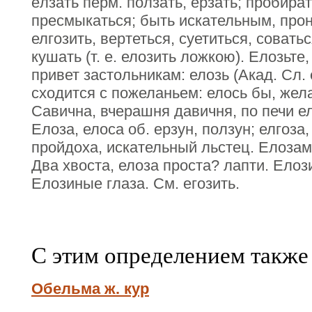
ёлзать перм. ползать, ёрзать; пробира
пресмыкаться; быть искательным, прон
елгозить, вертеться, суетиться, соватьс
кушать (т. е. елозить ложкою). Елозьте,
привет застольникам: елозь (Акад. Сл. 
сходится с пожеланьем: елось бы, жел
Савична, вчерашня давичня, по печи е
Елоза, елоса об. ерзун, ползун; елгоза
пройдоха, искательный льстец. Елозам
Два хвоста, елоза проста? лапти. Елоз
Елозиные глаза. См. егозить.
С этим определением также
Обельма ж. кур